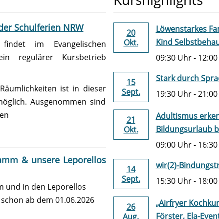
 der Schulferien NRW
Löwenstarkes Fam
20
Kind Selbstbeha
Okt.
findet im Evangelischen
ein regulärer Kursbetrieb
09:30 Uhr - 12:0
Stark durch Sprac
15
äumlichkeiten ist in dieser
Sept.
19:30 Uhr - 21:00
 möglich. Ausgenommen sind
nen
Adultismus erken
21
Bildungsurlaub 
Okt.
09:00 Uhr - 16:3
ramm & unsere Leporellos
wir(2)-Bindungstr
14
Sept.
15:30 Uhr - 18:00
 und in den Leporellos
e schon ab dem 01.06.2026
„Airfryer Kochkur
26
Förster, Ela-Even
Aug.