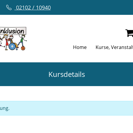
02102 / 10940
Home
Kurse, Veransta
Kursdetails
gung.