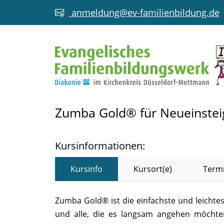
anmeldung@ev-familienbildung.de
Zumba Gold® für Neueinsteig
Kursinformationen:
Kursinfo
Kursort(e)
Termi
Zumba Gold® ist die einfachste und leichte
und alle, die es langsam angehen möchten.