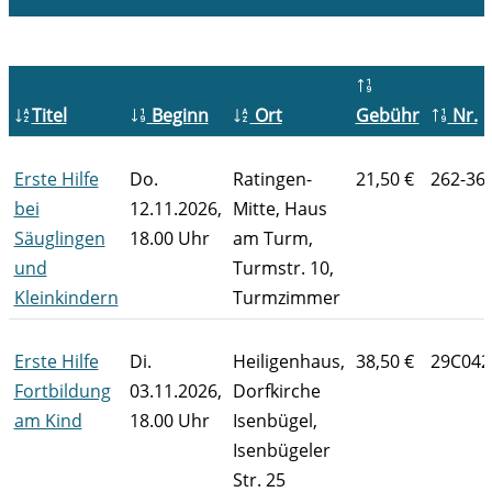
Titel
Beginn
Ort
Gebühr
Nr.
Erste Hilfe
Do.
Ratingen-
21,50 €
262-36
bei
12.11.2026,
Mitte, Haus
Säuglingen
18.00 Uhr
am Turm,
und
Turmstr. 10,
Kleinkindern
Turmzimmer
Erste Hilfe
Di.
Heiligenhaus,
38,50 €
29C042
Fortbildung
03.11.2026,
Dorfkirche
am Kind
18.00 Uhr
Isenbügel,
Isenbügeler
Str. 25