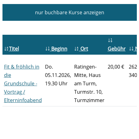
nur buchbare
Kurse anzeigen
Titel
Beginn
Ort
Gebühr
N
Fit & fröhlich in
Do.
Ratingen-
20,00 €
262-
die
05.11.2026,
Mitte, Haus
340
Grundschule -
19.30 Uhr
am Turm,
Vortrag /
Turmstr. 10,
Elterninfoabend
Turmzimmer
Kursübersicht. Tabellenüberschriften können sortiert wer