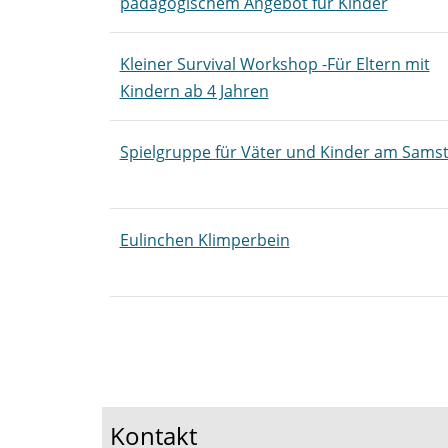
pädagogischem Angebot für Kinder
Kleiner Survival Workshop -Für Eltern mit
Kindern ab 4 Jahren
Spielgruppe für Väter und Kinder am Sams
Eulinchen Klimperbein
Kursübersicht. Tabellenüberschriften können
Seite 1 von 4
Kontakt