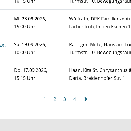
10.15 Uhr
Turmstr. 10, Bewegungsra
Mi.
23.09.2026,
Wülfrath, DRK Familienzent
15.00 Uhr
Farbenfroh, In den Eschen 1
tag
Sa.
19.09.2026,
Ratingen-Mitte, Haus am Tu
10.00 Uhr
Turmstr. 10, Bewegungsra
Do.
17.09.2026,
Haan, Kita St. Chrysanthus 
15.15 Uhr
Daria, Breidenhofer Str. 1
 sortiert werden.
1
2
3
4