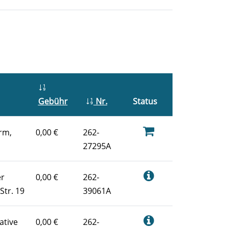
Gebühr
Nr.
Status
rm,
0,00 €
262-
27295A
er
0,00 €
262-
Str. 19
39061A
ative
0,00 €
262-