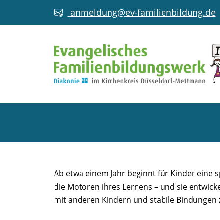
anmeldung@ev-familienbildung.de
FAMILIE LEBEN (ab 12 Monat
Ab etwa einem Jahr beginnt für Kinder eine
die Motoren ihres Lernens – und sie entwic
mit anderen Kindern und stabile Bindungen zu