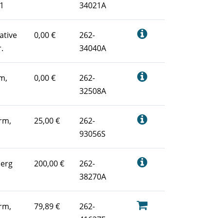
31
34021A
ative
0,00 €
262-
.
34040A
m,
0,00 €
262-
32508A
rm,
25,00 €
262-
93056S
berg
200,00 €
262-
38270A
rm,
79,89 €
262-