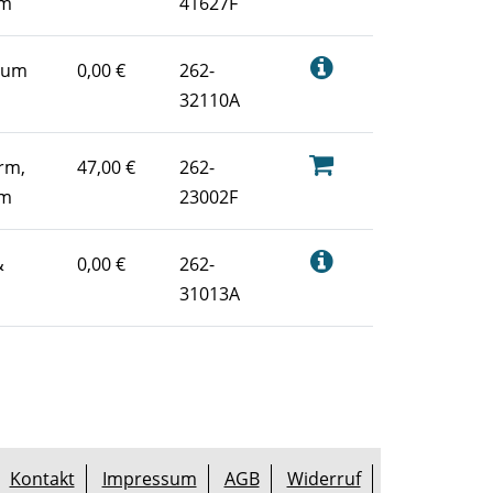
um
41627F
rum
0,00 €
262-
32110A
rm,
47,00 €
262-
um
23002F
&
0,00 €
262-
31013A
Kontakt
Impressum
AGB
Widerruf