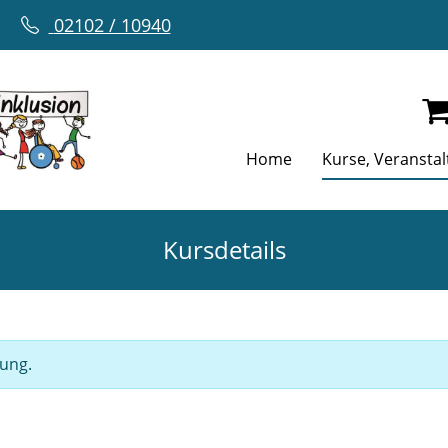
02102 / 10940
Home
Kurse, Veransta
Kursdetails
gung.