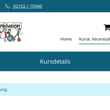
02102 / 10940
Home
Kurse, Veransta
Kursdetails
gung.