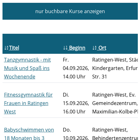
nur buchbare
Kurse anzeigen
Titel
Beginn
Ort
Tanzgymnastik - mit
Fr.
Ratingen-West, Städ
Musik und Spaß ins
04.09.2026,
Kindergarten, Erfurt
Wochenende
14.00 Uhr
Str. 31
Fitnessgymnastik für
Di.
Ratingen-West, Ev.
Frauen in Ratingen
15.09.2026,
Gemeindezentrum,
West
16.00 Uhr
Maximilian-Kolbe-Pl
Babyschwimmen von
Do.
Ratingen-West,
18 Monaten bis 3
10.09.2026,
Behindertenzentrum