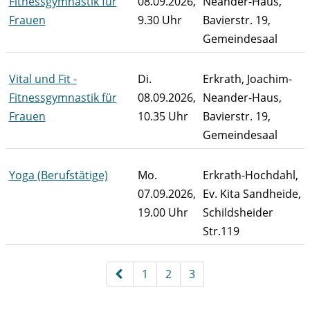
Fitnessgymnastik für
08.09.2026,
Neander-Haus,
Frauen
9.30 Uhr
Bavierstr. 19,
Gemeindesaal
Vital und Fit -
Di.
Erkrath, Joachim-
Fitnessgymnastik für
08.09.2026,
Neander-Haus,
Frauen
10.35 Uhr
Bavierstr. 19,
Gemeindesaal
Yoga (Berufstätige)
Mo.
Erkrath-Hochdahl,
07.09.2026,
Ev. Kita Sandheide,
19.00 Uhr
Schildsheider
Str.119
Kursübersicht. Tabellenüberschriften können sortiert wer
Seite 2 von 3
1
2
3