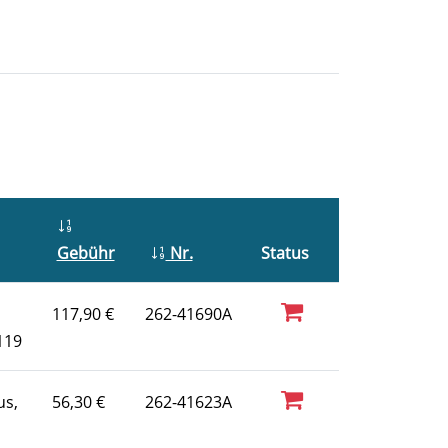
Gebühr
Nr.
Status
117,90 €
262-41690A
119
us,
56,30 €
262-41623A