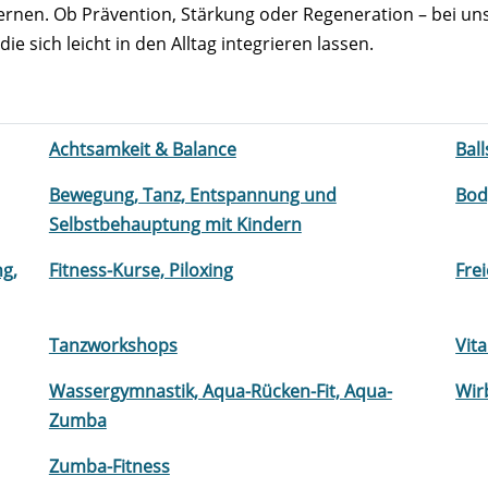
nen. Ob Prävention, Stärkung oder Regeneration – bei uns i
sich leicht in den Alltag integrieren lassen.
Achtsamkeit & Balance
Bal
Bewegung, Tanz, Entspannung und
Bod
Selbstbehauptung mit Kindern
ng,
Fitness-Kurse, Piloxing
Fre
Tanzworkshops
Vita
Wassergymnastik, Aqua-Rücken-Fit, Aqua-
Wir
Zumba
Zumba-Fitness