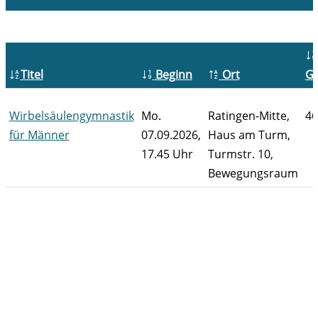
Titel
Beginn
Ort
G
Wirbelsäulengymnastik
Mo.
Ratingen-Mitte,
46
für Männer
07.09.2026,
Haus am Turm,
17.45 Uhr
Turmstr. 10,
Bewegungsraum
Kursübersicht. Tabellenüberschriften können sortiert wer