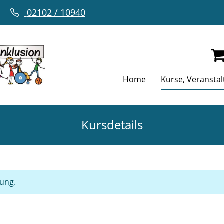
02102 / 10940
Home
Kurse, Veransta
Kursdetails
gung.