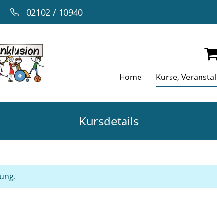
02102 / 10940
Home
Kurse, Veransta
Kursdetails
gung.