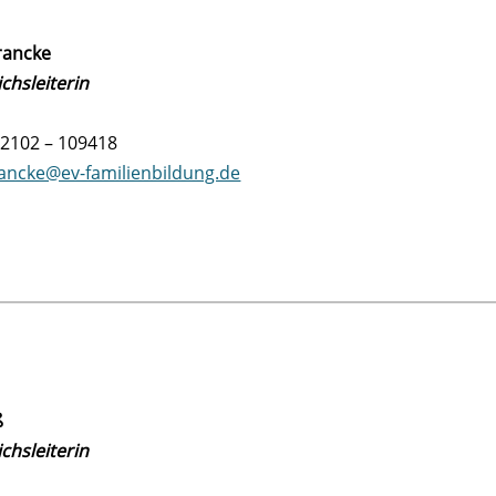
rancke
chsleiterin
02102 – 109418
ancke@ev-familienbildung.de
ß
chsleiterin