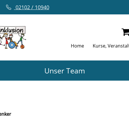
02102 / 10940
Home
Kurse, Veransta
Unser Team
enker